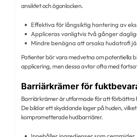
ansiktet och ögonlocken.
Effektiva för långsiktig hantering av e
Appliceras vanligtvis två gånger dagl
Mindre benägna att orsaka hudatrofi jä
Patienter bör vara medvetna om potentiella b
applicering, men dessa avtar ofta med fortsa
Barriärkrämer för fuktbeva
Barriärkrämer är utformade för att förbättra
De bildar ett skyddande lager på huden, vilke
komprometterade hudbarriärer.
Innehåller ingredienser som ceramider,