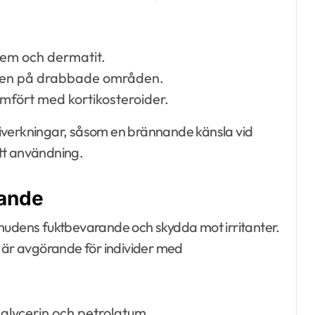
ksem och dermatit.
igen på drabbade områden.
mfört med kortikosteroider.
iverkningar, såsom en brännande känsla vid
tt användning.
rande
 hudens fuktbevarande och skydda mot irritanter.
t är avgörande för individer med
 glycerin och petrolatum.