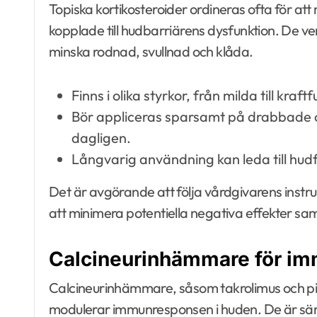
Topiska kortikosteroider ordineras ofta för a
kopplade till hudbarriärens dysfunktion. De
minska rodnad, svullnad och klåda.
Finns i olika styrkor, från milda till kraftfu
Bör appliceras sparsamt på drabbade o
dagligen.
Långvarig användning kan leda till hudf
Det är avgörande att följa vårdgivarens instr
att minimera potentiella negativa effekter s
Calcineurinhämmare för i
Calcineurinhämmare, såsom takrolimus och pim
modulerar immunresponsen i huden. De är sär