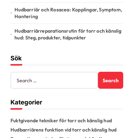
Hudbarriär och Rosacea: Kopplingar, Symptom,
Hantering
Hudbarriärreparationsrutin för torr och känslig
hud: Steg, produkter, tidpunkter
Sök
S
e
a
r
Kategorier
c
h
f
Fuktgivande tekniker för torr och känslig hud
o
r
Hudbarriärens funktion vid torr och känslig hud
: