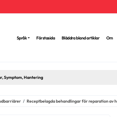
Språk
Förstasida
Bläddra bland artiklar
Om
udbarriärer
Receptbelagda behandlingar för reparation av hu