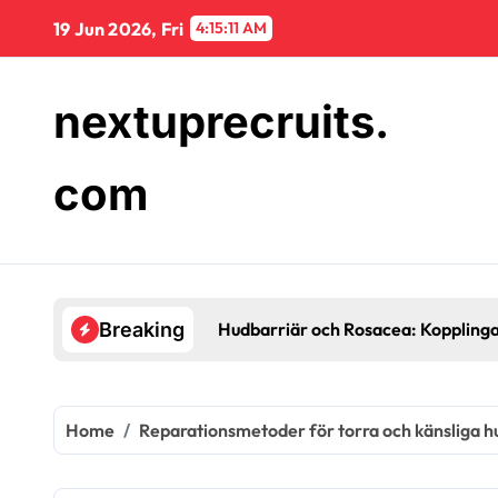
Skip
19 Jun 2026, Fri
4:15:12 AM
to
content
nextuprecruits.
com
Hudbarriär och Rosacea: Kopplingar, Symptom, Hantering
Breaking
Home
Reparationsmetoder för torra och känsliga h