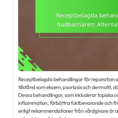
Receptbelagda behandlingar för reparation av hudbarriären är avgörande för att hantera
tillstånd som eksem, psoriasis och dermatit,
Dessa behandlingar, som inkluderar topiska och
inflammation, förbättra fuktbevarande och f
enligt rekommendationer från vårdgivare är a