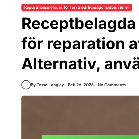
Reparationsmetoder för torra och känsliga hudbarriärer
Receptbelagda
för reparation 
Alternativ, anv
By Tessa Langley
Feb 26, 2026
No Comments