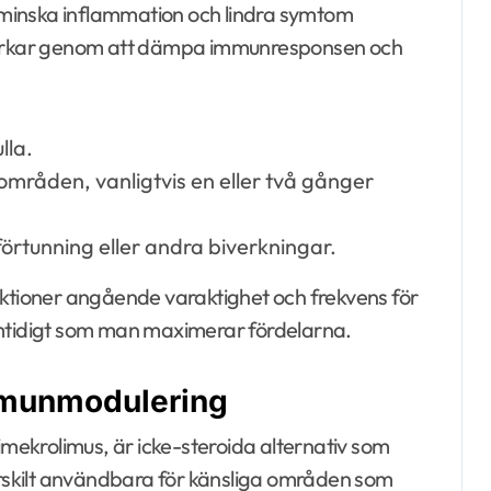
tt minska inflammation och lindra symtom
 verkar genom att dämpa immunresponsen och
lla.
mråden, vanligtvis en eller två gånger
örtunning eller andra biverkningar.
uktioner angående varaktighet och frekvens för
amtidigt som man maximerar fördelarna.
mmunmodulering
ekrolimus, är icke-steroida alternativ som
skilt användbara för känsliga områden som