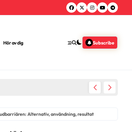
Hör av dig
Subscribe
Hudbarriärreparationsrutin för 
dbarriären: Alternativ, användning, resultat