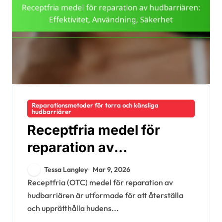
Reparationsmetoder för torra och känsliga
hudbarriärer
Receptfria medel för
reparation av
hudbarriären:
Tessa Langley
Mar 9, 2026
Effektivitet, Användning,
Receptfria (OTC) medel för reparation av
hudbarriären är utformade för att återställa
Säkerhet
och upprätthålla hudens...