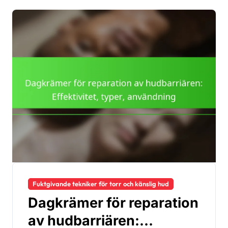
Fuktgivande tekniker för torr och känslig hud
Dagkrämer för reparation
av hudbarriären: