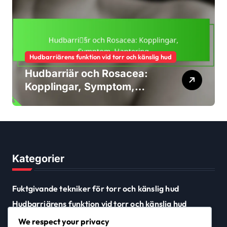
Hudbarriärens funktion vid torr och känslig hud
Hudbarriär och Rosacea:
Kopplingar, Symptom,
Hantering
Kategorier
Fuktgivande tekniker för torr och känslig hud
Hudbarriärens funktion vid torr och känslig hud
Reparationsmetoder för torra och känsliga
We respect your privacy