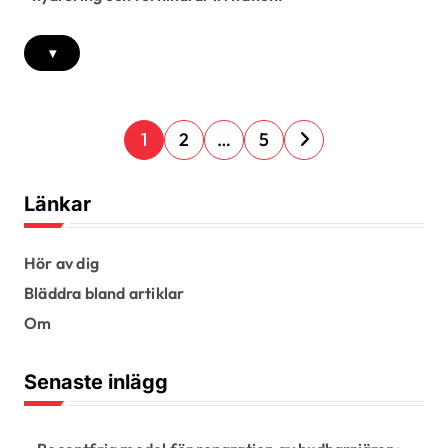
▾
P
1
2
…
5
o
s
Länkar
t
s
Hör av dig
Bläddra bland artiklar
p
Om
a
g
Senaste inlägg
i
n