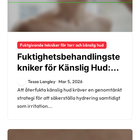
Fuktgivande tekniker för torr och känslig hud
Fuktighetsbehandlingste
kniker för Känslig Hud:
Metoder, Produkter, Tips
Tessa Langley
Mar 5, 2026
Att återfukta känslig hud kräver en genomtänkt
strategi för att säkerställa hydrering samtidigt
som irritation...