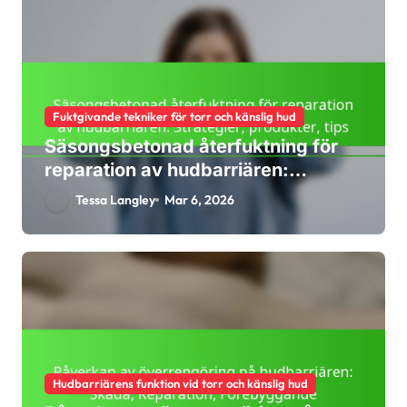
Fuktgivande tekniker för torr och känslig hud
Säsongsbetonad återfuktning för
reparation av hudbarriären:
Strategier, produkter, tips
Tessa Langley
Mar 6, 2026
Hudbarriärens funktion vid torr och känslig hud