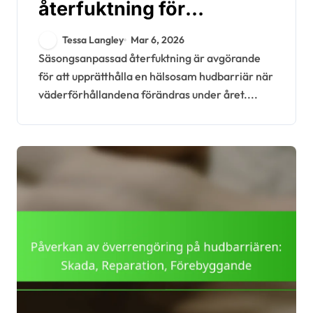
återfuktning för
reparation av
Tessa Langley
Mar 6, 2026
hudbarriären: Strategier,
Säsongsanpassad återfuktning är avgörande
för att upprätthålla en hälsosam hudbarriär när
produkter, tips
väderförhållandena förändras under året....