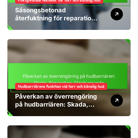
Fuktgivande tekniker för torr och känslig hud
Säsongsbetonad
återfuktning för reparation
av hudbarriären: Strategier,
produkter, tips
Hudbarriärens funktion vid torr och känslig hud
Påverkan av överrengöring
på hudbarriären: Skada,
Reparation, Förebyggande