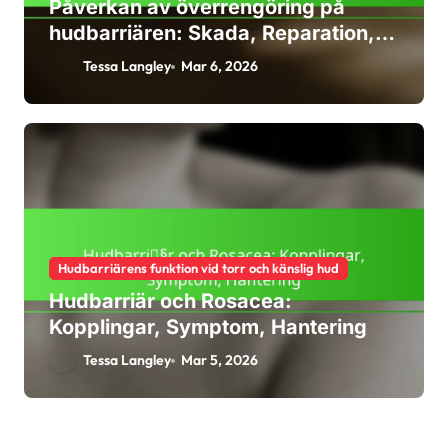
Påverkan av överrengöring på
hudbarriären: Skada, Reparation,
Förebyggande
Tessa Langley
Mar 6, 2026
Hudbarriärens funktion vid torr och känslig hud
Hudbarriär och Rosacea:
Kopplingar, Symptom, Hantering
Tessa Langley
Mar 5, 2026