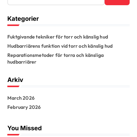
a
r
Kategorier
c
h
f
Fuktgivande tekniker för torr och känslig hud
o
r
Hudbarriärens funktion vid torr och känslig hud
:
Reparationsmetoder för torra och känsliga
hudbarriärer
Arkiv
March 2026
February 2026
You Missed