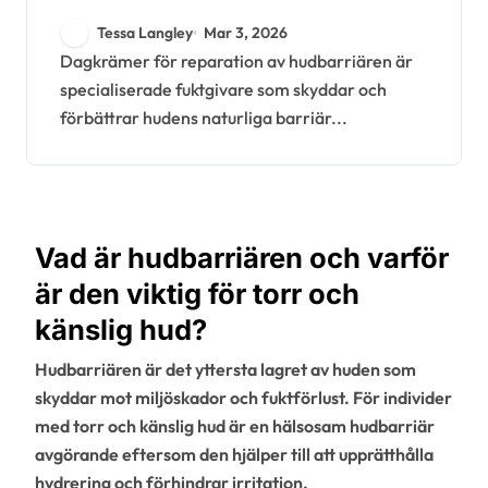
Effektivitet, typer,
Tessa Langley
Mar 3, 2026
användning
Dagkrämer för reparation av hudbarriären är
specialiserade fuktgivare som skyddar och
förbättrar hudens naturliga barriär...
Vad är hudbarriären och varför
är den viktig för torr och
känslig hud?
Hudbarriären är det yttersta lagret av huden som
skyddar mot miljöskador och fuktförlust. För individer
med torr och känslig hud är en hälsosam hudbarriär
avgörande eftersom den hjälper till att upprätthålla
hydrering och förhindrar irritation.