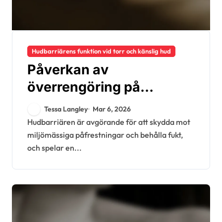
Hudbarriärens funktion vid torr och känslig hud
Påverkan av
överrengöring på
hudbarriären: Skada,
Tessa Langley
Mar 6, 2026
Reparation,
Hudbarriären är avgörande för att skydda mot
miljömässiga påfrestningar och behålla fukt,
Förebyggande
och spelar en...