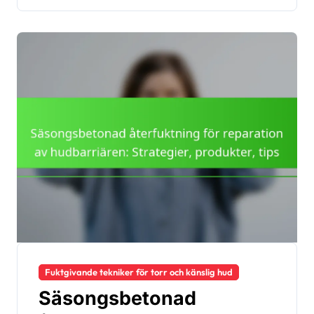
Fuktgivande tekniker för torr och känslig hud
Säsongsbetonad