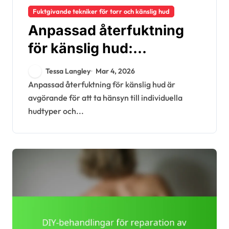
Fuktgivande tekniker för torr och känslig hud
Anpassad återfuktning
för känslig hud:
Anpassning,
Tessa Langley
Mar 4, 2026
ingredienser, effektivitet
Anpassad återfuktning för känslig hud är
avgörande för att ta hänsyn till individuella
hudtyper och...