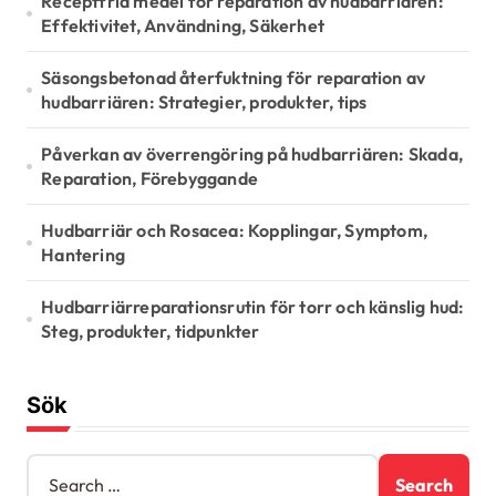
Receptfria medel för reparation av hudbarriären:
a
Effektivitet, Användning, Säkerhet
t
Säsongsbetonad återfuktning för reparation av
i
hudbarriären: Strategier, produkter, tips
o
Påverkan av överrengöring på hudbarriären: Skada,
n
Reparation, Förebyggande
Hudbarriär och Rosacea: Kopplingar, Symptom,
Hantering
Hudbarriärreparationsrutin för torr och känslig hud:
Steg, produkter, tidpunkter
Sök
S
e