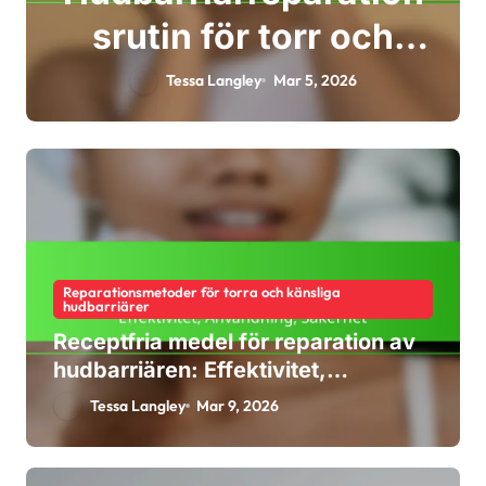
srutin för torr och
känslig hud: Steg,
Tessa Langley
Mar 5, 2026
produkter, tidpunkter
Reparationsmetoder för torra och känsliga
hudbarriärer
Receptfria medel för reparation av
hudbarriären: Effektivitet,
Användning, Säkerhet
Tessa Langley
Mar 9, 2026