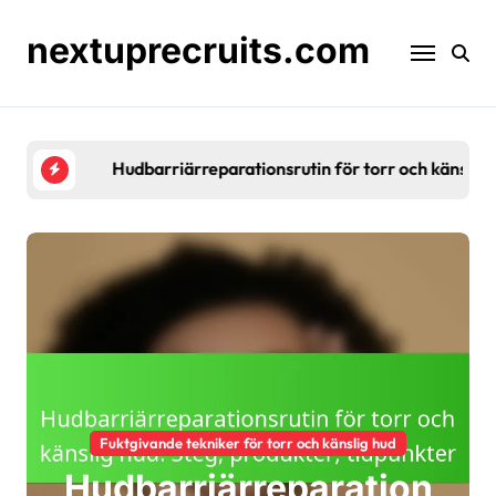
Skip
to
nextuprecruits.com
content
Hudbarriärreparationsrutin för torr och känslig hu
Fuktgivande tekniker för torr och känslig hud
Hudbarriärreparation