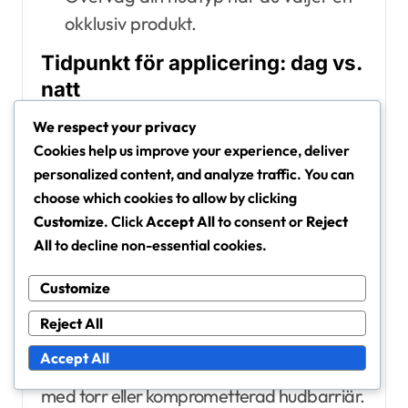
okklusiv produkt.
Tidpunkt för applicering: dag vs.
natt
Okklusiver kan användas både under
We respect your privacy
dagen och på natten, men deras
Cookies help us improve your experience, deliver
applicering kan variera beroende på din
personalized content, and analyze traffic. You can
choose which cookies to allow by clicking
huds behov. För daglig användning, välj
Customize
. Click
Accept All
to consent or
Reject
lättare formuleringar som inte stör smink
All
to decline non-essential cookies.
eller orsakar överdriven glans.
Customize
På natten kan tjockare okklusiver ge
Reject All
intensiv hydrering och reparation medan du
Accept All
sover. Detta är särskilt fördelaktigt för dem
med torr eller komprometterad hudbarriär.