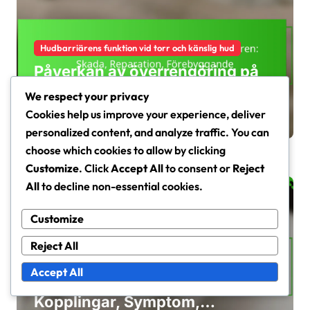
Hudbarriärens funktion vid torr och känslig hud
Påverkan av överrengöring på
hudbarriären: Skada,
We respect your privacy
Reparation, Förebyggande
Tessa Langley
Mar 6, 2026
Cookies help us improve your experience, deliver
personalized content, and analyze traffic. You can
choose which cookies to allow by clicking
Customize
. Click
Accept All
to consent or
Reject
All
to decline non-essential cookies.
Customize
Reject All
Hudbarriärens funktion vid torr och känslig hud
Accept All
Hudbarriär och Rosacea:
Kopplingar, Symptom,