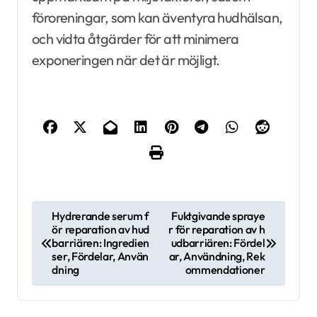
föroreningar, som kan äventyra hudhälsan,
och vidta åtgärder för att minimera
exponeringen när det är möjligt.
P
Hydrerande serum f
Fuktgivande spraye
ör reparation av hud
r för reparation av h
o
barriären: Ingredien
udbarriären: Fördel
s
ser, Fördelar, Använ
ar, Användning, Rek
dning
ommendationer
t
n