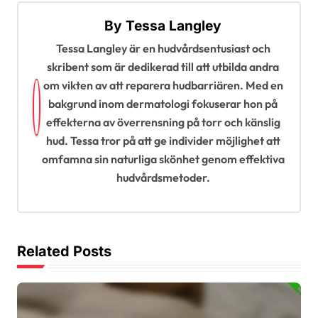
a
By
Tessa Langley
v
Tessa Langley är en hudvårdsentusiast och
i
skribent som är dedikerad till att utbilda andra
g
om vikten av att reparera hudbarriären. Med en
a
bakgrund inom dermatologi fokuserar hon på
effekterna av överrensning på torr och känslig
t
hud. Tessa tror på att ge individer möjlighet att
i
omfamna sin naturliga skönhet genom effektiva
o
hudvårdsmetoder.
n
Related Posts