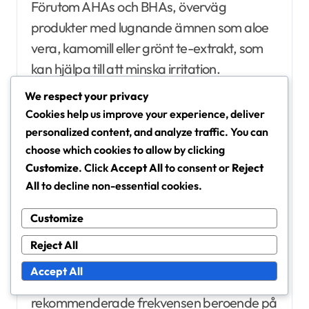
Förutom AHAs och BHAs, överväg
produkter med lugnande ämnen som aloe
vera, kamomill eller grönt te-extrakt, som
kan hjälpa till att minska irritation.
We respect your privacy
Produkter som innehåller hyaluronsyra kan
Cookies help us improve your experience, deliver
också ge hydrering, vilket motverkar
personalized content, and analyze traffic. You can
choose which cookies to allow by clicking
eventuell torrhet som kan uppstå från
Customize
. Click
Accept All
to consent or
Reject
exfoliering. Kontrollera alltid efter doftfria
All
to decline non-essential cookies.
alternativ om du har känslig hud för att
minimera risken för irritation.
Customize
Reject All
Frekvensrekommendationer
Accept All
För skonsam exfoliering varierar den
rekommenderade frekvensen beroende på